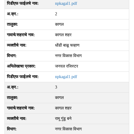
npkagal1.pdf
2
कागल
कागल शहर
धोंडी बाळू चव्‍हाण
नगर विकास विभाग
जनरल रजिस्टर
npkagal1.pdf
3
कागल
कागल शहर
रामू गुंडू बने
नगर विकास विभाग