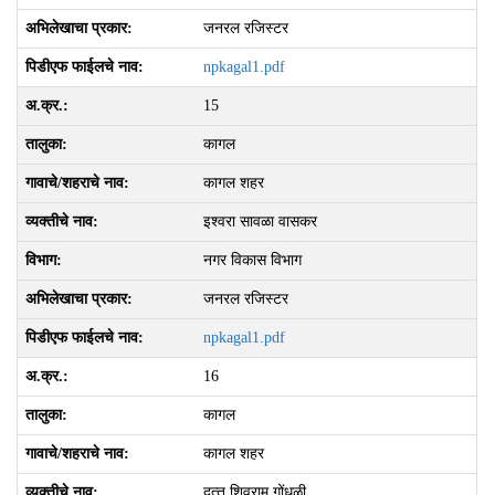
जनरल रजिस्टर
npkagal1.pdf
15
कागल
कागल शहर
इश्‍वरा सावळा वासकर
नगर विकास विभाग
जनरल रजिस्टर
npkagal1.pdf
16
कागल
कागल शहर
दत्‍तू शिवराम गोंधळी