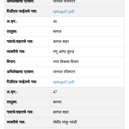
जनरल रजिस्टर
npkagal3.pdf
46
कागल
कागल शहर
गणु आप्‍पा बुरुड
नगर विकास विभाग
जनरल रजिस्टर
npkagal3.pdf
47
कागल
कागल शहर
गोवींद व्‍यंकु गवंडी