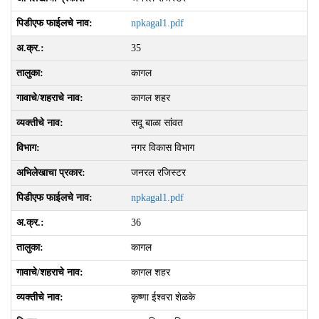
npkagal1.pdf
35
कागल
कागल शहर
सदू बाळा सांवत
नगर विकास विभाग
जनरल रजिस्टर
npkagal1.pdf
36
कागल
कागल शहर
कृष्‍णा ईश्‍वरा शेळके