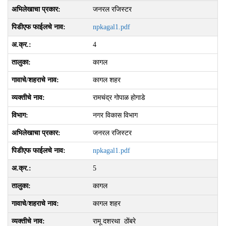
जनरल रजिस्टर
npkagal1.pdf
4
कागल
कागल शहर
रामचंद्र गोपाळ होगाडे
नगर विकास विभाग
जनरल रजिस्टर
npkagal1.pdf
5
कागल
कागल शहर
रामू दशरथा ठोंबरे