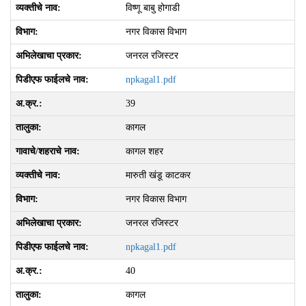
विष्‍णू बाबु होगाडी
नगर विकास विभाग
जनरल रजिस्टर
npkagal1.pdf
39
कागल
कागल शहर
मारुती खंडू काटकर
नगर विकास विभाग
जनरल रजिस्टर
npkagal1.pdf
40
कागल