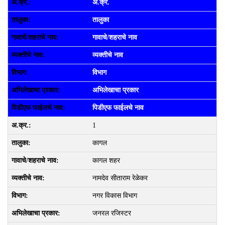
अ.क्र.
तालुका
गावाचे/शहराचे नाव
व्यक्तीचे नाव
विभाग
अभिलेखाचा प्रकार
पिडीएफ फाईलचे नाव
1
कागल
कागल शहर
नामदेव सीताराम रेळेकर
नगर विकास विभाग
जनरल रजिस्टर