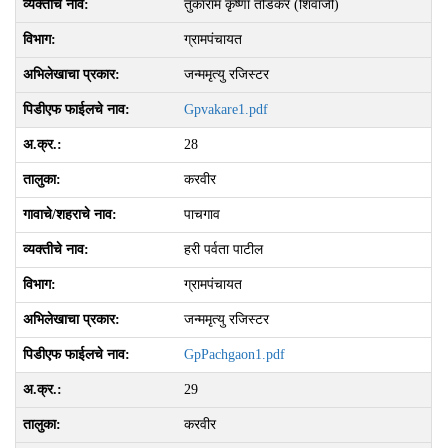
तुकाराम कृष्णा तोडकर (शिवाजी)
ग्रामपंचायत
जन्ममृत्यु रजिस्टर
Gpvakare1.pdf
28
करवीर
पाचगाव
हरी पर्वता पाटील
ग्रामपंचायत
जन्ममृत्यु रजिस्टर
GpPachgaon1.pdf
29
करवीर