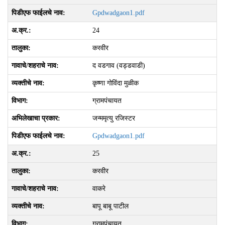
Gpdwadgaon1.pdf
24
करवीर
द वडगाव (वड्डवाडी)
कृष्णा गोविंदा मुळीक
ग्रामपंचायत
जन्ममृत्यु रजिस्टर
Gpdwadgaon1.pdf
25
करवीर
वाकरे
बापू बाबू पाटील
ग्रामपंचायत