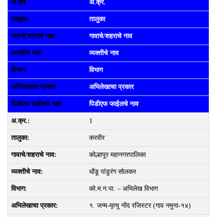
अ.क्र.
तालुका
गावाचे/शहराचे नाव
व्यक्तीचे नाव
विभाग
अभिलेखाचा प्रकार
पिडीएफ फाईलचे नाव
1
करवीर
कोल्हापूर महानगरपालिका
धोंडू पांडुरंग सोलकर
को.म.न.पा. – अभिलेख विभाग
१. जन्‍म-मृत्‍यू नोंद रजिस्‍टर (गाव नमुना-१४)