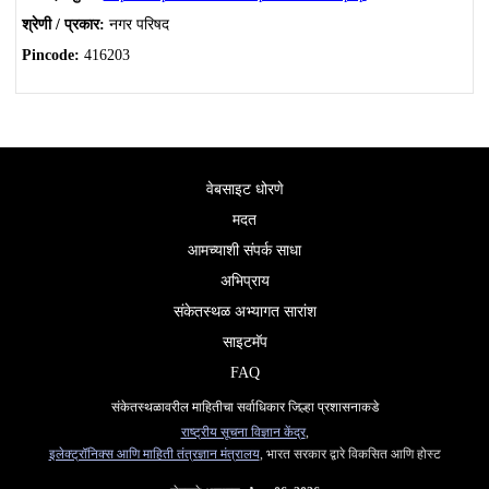
श्रेणी / प्रकार:
नगर परिषद
Pincode:
416203
वेबसाइट धोरणे
मदत
आमच्याशी संपर्क साधा
अभिप्राय
संकेतस्थळ अभ्यागत सारांश
साइटमॅप
FAQ
संकेतस्थळावरील माहितीचा सर्वाधिकार जिल्हा प्रशासनाकडे
राष्ट्रीय सूचना विज्ञान केंद्र
,
इलेक्ट्रॉनिक्स आणि माहिती तंत्रज्ञान मंत्रालय
, भारत सरकार द्वारे विकसित आणि होस्ट