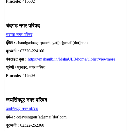
Pincode:
416502
चंदगड नगर परिषद
चंदगड नगर परिषद
ईमेल :
chandgadnagarpanchayat[at]gmail[dot]com
दूरध्वनी :
02320-224160
वेबसाइट दुवा :
https://mahaulb.in/MahaULB/home/ulblist/viewmore
श्रेणी / प्रकार:
नगर परिषद
Pincode:
416509
जयसिंगपूर नगर परिषद
जयसिंगपूर नगर परिषद
ईमेल :
cojaysingpur[at]gmai[dot]com
दूरध्वनी :
02322-252360