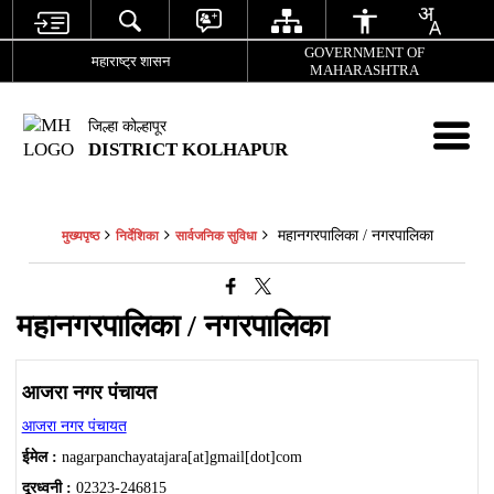
GOVERNMENT OF
महाराष्ट्र शासन
MAHARASHTRA
जिल्हा कोल्हापूर
DISTRICT KOLHAPUR
महानगरपालिका / नगरपालिका
मुख्यपृष्ठ
निर्देशिका
सार्वजनिक सुविधा
महानगरपालिका / नगरपालिका
आजरा नगर पंचायत
आजरा नगर पंचायत
ईमेल :
nagarpanchayatajara[at]gmail[dot]com
दूरध्वनी :
02323-246815