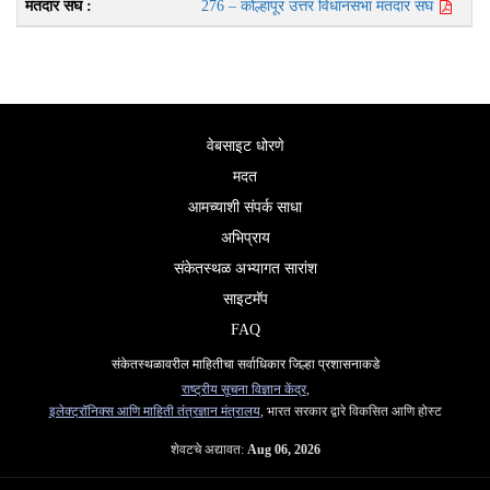
276 – कोल्हापूर उत्तर विधानसभा मतदार संघ
वेबसाइट धोरणे
मदत
आमच्याशी संपर्क साधा
अभिप्राय
संकेतस्थळ अभ्यागत सारांश
साइटमॅप
FAQ
संकेतस्थळावरील माहितीचा सर्वाधिकार जिल्हा प्रशासनाकडे
राष्ट्रीय सूचना विज्ञान केंद्र
,
इलेक्ट्रॉनिक्स आणि माहिती तंत्रज्ञान मंत्रालय
, भारत सरकार द्वारे विकसित आणि होस्ट
शेवटचे अद्यावत:
Aug 06, 2026